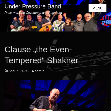
Under Pressure Band
MENU
Rock und Pop Coverband aus Augsburg
Clause „the Even-
Tempered“ Shakner
Posted
Author
April 7, 2025
admin
on