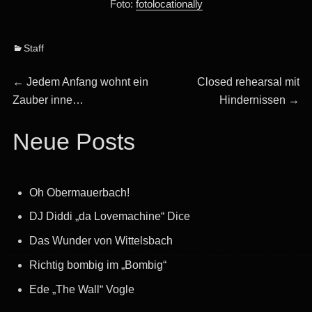
Foto:
fotolocationally
Categories
Staff
Beitragsnavigation
Previous
Next
←
Jedem Anfang wohnt ein
Closed rehearsal mit
post:
post:
Zauber inne…
Hindernissen
→
Neue Posts
Oh Obermauerbach!
DJ Diddi „da Lovemachine“ Dice
Das Wunder von Wittelsbach
Richtig bombig im „Bombig“
Ede „The Wall“ Vogle