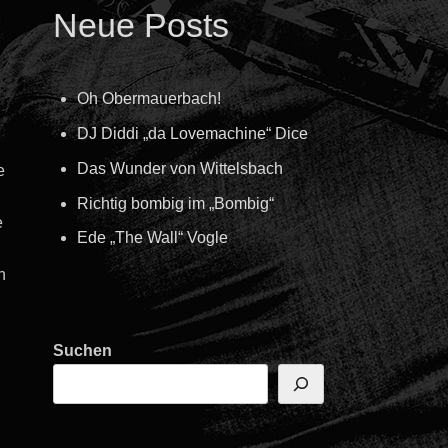
Neue Posts
Oh Obermauerbach!
DJ Diddi „da Lovemachine“ Dice
Das Wunder von Wittelsbach
e
Richtig bombig im „Bombig“
e
Ede „The Wall“ Vogle
n
Suchen
n