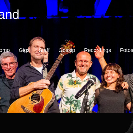
and
romo
Gigs
Staff
Gossip
Recordings
Foto